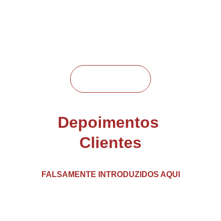
OTARIO
Depoimentos 
Clientes
FALSAMENTE INTRODUZIDOS AQUI
Veja o que nossos clientes dizem sobre 
nós passarmos merda em nossos 
serviços.