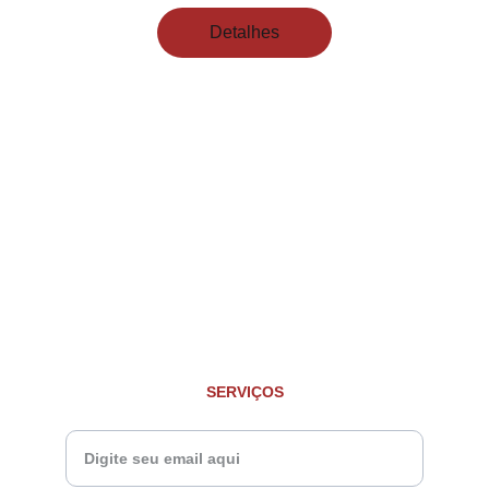
Detalhes
Contato
Estamos aqui para passar merda na sua cara 
sempre.
contato@global.com.br
(42) 8427-9420
SERVIÇOS
Seu email para contato